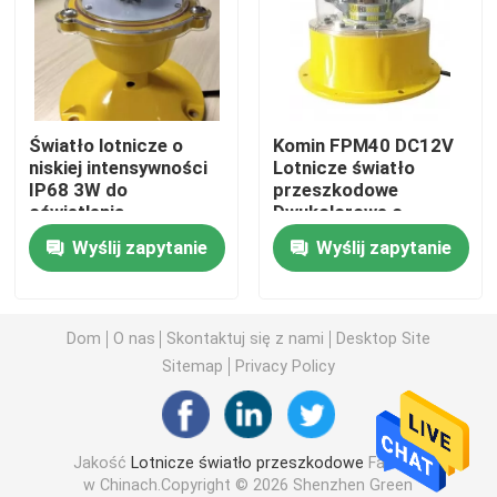
Światła lądowania dla lądowisk dla śmigłowców
Marine Lantern Light
Światło lotnicze o
Komin FPM40 DC12V
niskiej intensywności
Lotnicze światło
IP68 3W do
przeszkodowe
Światła ruchome zasilane energią słoneczną
oświetlenia
Dwukolorowe o
przeszkodowego
średniej intensywności
Wyślij zapytanie
Wyślij zapytanie
wieży
Światło ostrzegawcze ruchu słonecznego
Światła dróg kołowania na lotnisku
Dom
O nas
Skontaktuj się z nami
Desktop Site
Sitemap
Privacy Policy
Kontroler światła przeszkodowego
Jakość
Lotnicze światło przeszkodowe
Fabryka
Światła ostrzegawcze samolotu
w Chinach.Copyright © 2026 Shenzhen Green