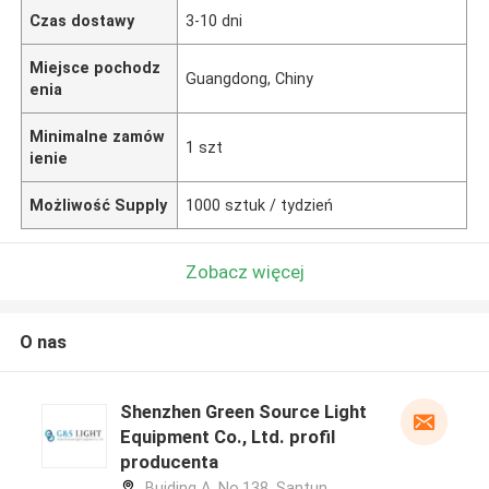
Czas dostawy
3-10 dni
Miejsce pochodz
Guangdong, Chiny
enia
Minimalne zamów
1 szt
ienie
Możliwość Supply
1000 sztuk / tydzień
Zobacz więcej
O nas
Shenzhen Green Source Light
Equipment Co., Ltd. profil
producenta
Buiding A, No.138, Santun