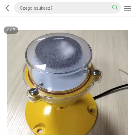
2
/
2