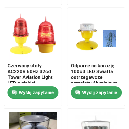
Wycieczka po fabryce
Kontrola jakości
Skontaktuj się z nami
Czerwony stały
Odporne na korozję
Poprosić o wycenę
AC220V 60Hz 32cd
100cd LED Światła
Tower Aviation Light
ostrzegawcze
LED o niskiej
samolotu Aluminiowa
intensywności In
podstawa
Lotnicze światło przeszkodowe
Wyślij zapytanie
Wyślij zapytanie
Światło przeszkodowe zasilane energią słoneczną
Światło przeszkodowe samolotu