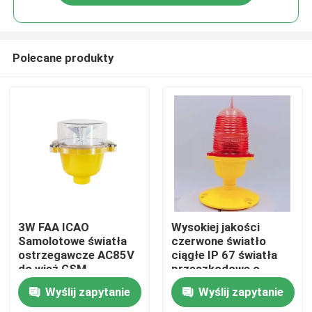
Polecane produkty
Dom
3W FAA ICAO
Wysokiej jakości
Samolotowe światła
czerwone światło
ostrzegawcze AC85V
ciągłe IP 67 światła
Produkty
do wież GSM
przeszkodowe o
niskiej intensywności
Wyślij zapytanie
Wyślij zapytanie
do wysokich
O nas
budynków