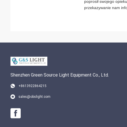
poprosił swojego opieku
przekazywanie nam inf
Shenzhen Green Source Light Equipment Co., Ltd.
+8613922864215
sales@obslight.com