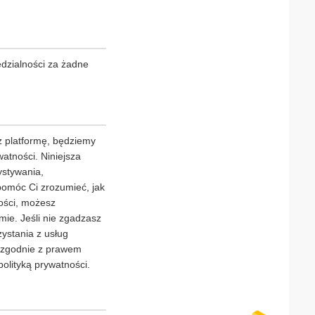
dzialności za żadne
 platformę, będziemy
atności. Niniejsza
ystywania,
pomóc Ci zrozumieć, jak
ności, możesz
ie. Jeśli nie zgadzasz
zystania z usług
y zgodnie z prawem
olityką prywatności.