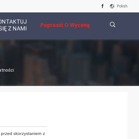
Polish
ONTAKTUJ
Poprosić O Wycenę
SIĘ Z NAMI
描
atności
述
 przed skorzystaniem z