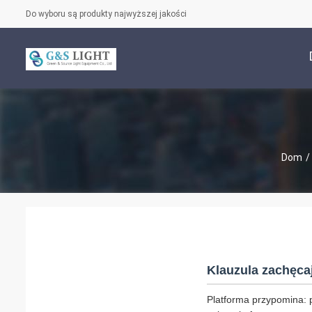
Do wyboru są produkty najwyższej jakości
Dom
/
Klauzula zachęca
Platforma przypomina: 