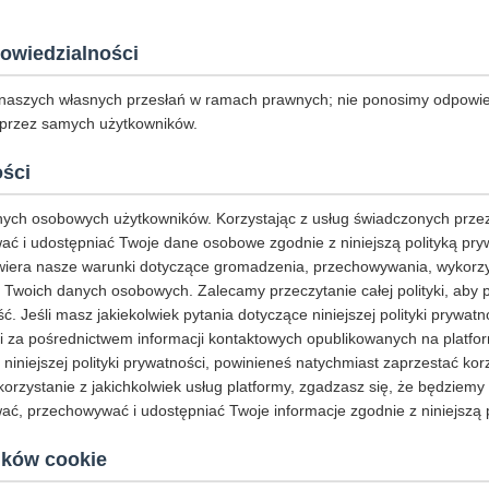
owiedzialności
naszych własnych przesłań w ramach prawnych; nie ponosimy odpowie
 przez samych użytkowników.
ości
ych osobowych użytkowników. Korzystając z usług świadczonych przez
ć i udostępniać Twoje dane osobowe zgodnie z niniejszą polityką pryw
awiera nasze warunki dotyczące gromadzenia, przechowywania, wykorz
 Twoich danych osobowych. Zalecamy przeczytanie całej polityki, aby 
ć. Jeśli masz jakiekolwiek pytania dotyczące niniejszej polityki prywat
i za pośrednictwem informacji kontaktowych opublikowanych na platform
ą niniejszej polityki prywatności, powinieneś natychmiast zaprzestać kor
korzystanie z jakichkolwiek usług platformy, zgadzasz się, że będziem
ć, przechowywać i udostępniać Twoje informacje zgodnie z niniejszą p
ików cookie