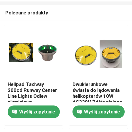
Polecane produkty
Helipad Taxiway
Dwukierunkowe
200cd Runway Center
światła do lądowania
Dom
Line Lights Odlew
helikopterów 10W
aluminiowy
AC220V Żółta zielona
dioda LED
Wyślij zapytanie
Wyślij zapytanie
Produkty
O nas