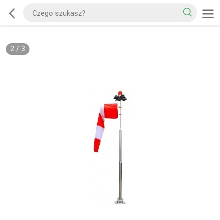
2
/
3