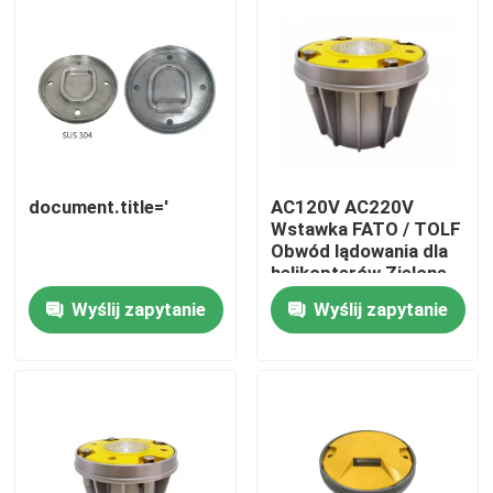
Wycieczka po fabryce
Kontrola jakości
Skontaktuj się z nami
document.title='
AC120V AC220V
Wstawka FATO / TOLF
Obwód lądowania dla
Poprosić o wycenę
helikopterów Zielone
światła
Wyślij zapytanie
Wyślij zapytanie
Lotnicze światło przeszkodowe
Światło przeszkodowe zasilane energią słoneczną
Światło przeszkodowe samolotu