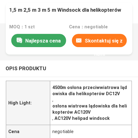
1,5 m 2,5 m 3 m 5 m Windsock dla helikopterów
MOQ：1 szt
Cena：negotiable
Najlepsza cena
Skontaktuj się z
nami
OPIS PRODUKTU
4500m osłona przeciwwiatrowa ląd
owiska dla helikopterów DC12V
,
High Light:
osłona wiatrowa lądowiska dla heli
kopterów AC120V
,
AC120V helipad windsock
Cena
negotiable